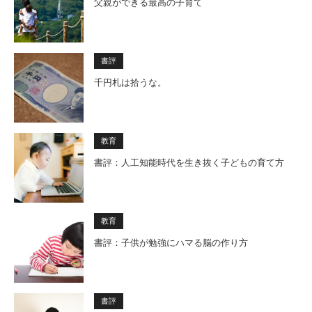
父親ができる最高の子育て
書評
千円札は拾うな。
教育
書評：人工知能時代を生き抜く子どもの育て方
教育
書評：子供が勉強にハマる脳の作り方
書評