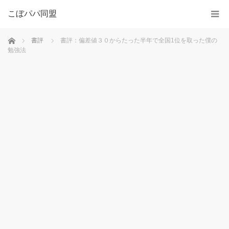
こぼパパ同盟
ホーム
書評
書評：偏差値３０からたった半年で全国1位を取った僕の
勉強法