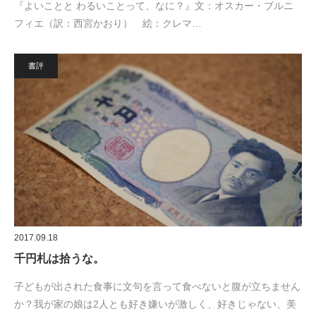
『よいことと わるいことって、なに？』文：オスカー・ブルニ
フィエ（訳：西宮かおり） 絵：クレマ…
書評
2017.09.18
千円札は拾うな。
子どもが出された食事に文句を言って食べないと腹が立ちません
か？我が家の娘は2人とも好き嫌いが激しく、好きじゃない、美