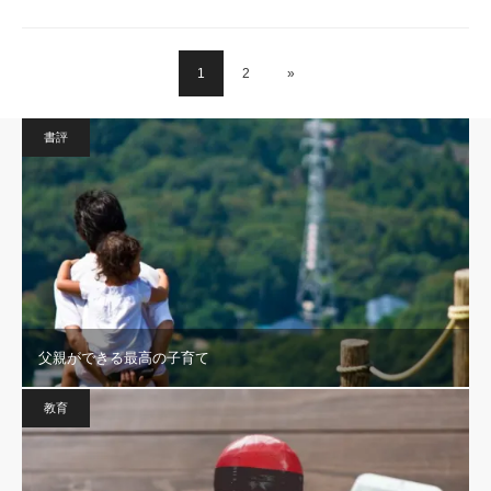
1
2
»
書評
父親ができる最高の子育て
教育